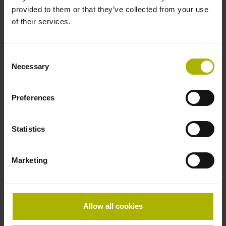
induttivi si aggiungono i trasduttori
provided to them or that they’ve collected from your use
rotativi ottici ECN 1325 ed EQN 1337
of their services.
che, in applicazioni molto severe di
automazione, offrono compattezza,
economicità ma anche elevata
Consent
Necessary
performance per la misurazione della
Selection
posizione.
Preferences
Al flyer HMC 2
Statistics
Scheda tecnica HMC 2
Marketing
Allow all cookies
EnDat con