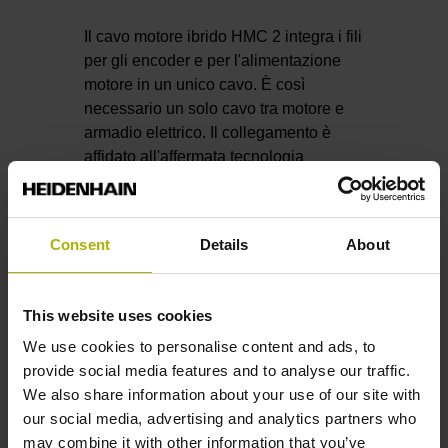
Il cavo motore ibrido HMC 2 integra i fili
per gli encoder e per l'alimentazione
motore in un unico cavo. È così
necessario un solo cavo tra motore e
armadio elettrico. Il collegamento è
affidato all'affermata tecnologia
standard riducendo la complessità del
cablaggio e semplificando
l'integrazione del cavo nel corpo della
Consent
Details
About
macchina.
La nuova soluzione a cavo singolo
This website uses cookies
HMC 2 è stata specificatamente
concepita per sistemi di misura
We use cookies to personalise content and ads, to
HEIDENHAIN con interfaccia EnDat 3
provide social media features and to analyse our traffic.
e trasmissione puramente seriale dei
We also share information about your use of our site with
dati. Il ventaglio delle proposte è stato
our social media, advertising and analytics partners who
ampliato: ai noti trasduttori rotativi
may combine it with other information that you’ve