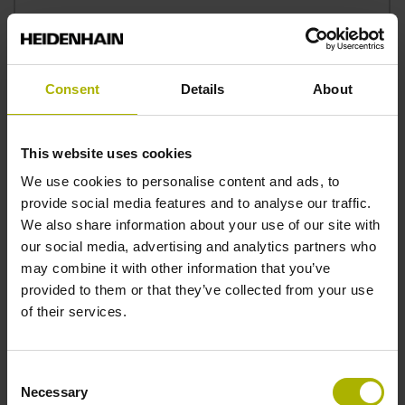
Consent
Details
About
This website uses cookies
Dichiaro di aver letto e di accettare quanto contenuto
We use cookies to personalise content and ads, to
nella sezione Protezione dei dati personali del sito
provide social media features and to analyse our traffic.
www.heidenhain.it
*
We also share information about your use of our site with
our social media, advertising and analytics partners who
may combine it with other information that you’ve
Presto il consenso al trattamento dei miei dati per
provided to them or that they’ve collected from your use
finalità di marketing e, in particolare, per la ricezione di
of their services.
newsletter, offerte commerciali e promozioni, inviti a
fiere ed eventi formativi organizzati da HEIDENHAIN
ITALIANA S.r.l
Consent
Necessary
Selection