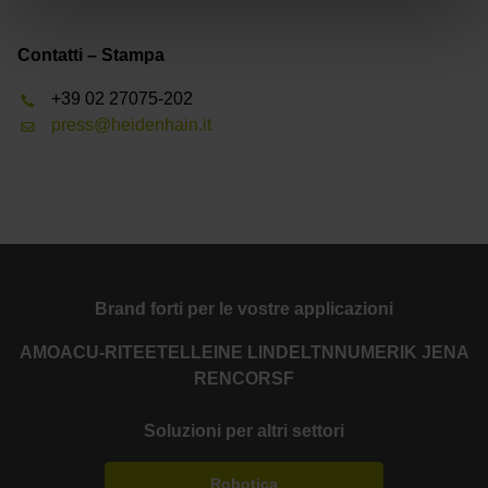
Contatti – Stampa
+39 02 27075-202
press@heidenhain.it
Brand forti per le vostre applicazioni
AMO
ACU-RITE
ETEL
LEINE LINDE
LTN
NUMERIK JENA
RENCO
RSF
Soluzioni per altri settori
Robotica