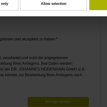
per E-Mail und Telefon als auch für
 only
Allow selection
EIDENHAIN GmbH genutzt werden. Dieser Nutzung
 Benachrichtigung an hd@heidenhain.de
gelesen und akzeptiert zu haben.*
rarbeitet und nutzt die angegebenen
eitung Ihres Anliegens. Ihre Daten werden
artner der DR. JOHANNES HEIDENHAIN GmbH (z.B.
ese können zur Bearbeitung Ihres Anliegens nach
Anfrage senden