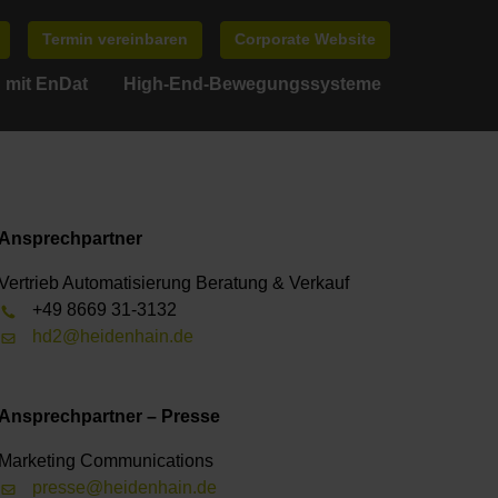
Termin vereinbaren
Corporate Website
 mit EnDat
High-End-Bewegungssysteme
Ansprechpartner
Vertrieb Automatisierung Beratung & Verkauf
+49 8669 31-3132
hd2@heidenhain.de
Ansprechpartner – Presse
Marketing Communications
presse@heidenhain.de