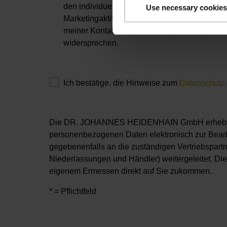
den individuellen zukünftigen Kundenkontakt 
Use necessary cookies
Marketingaktivitäten der DR. JOHANNES H
meiner Kontaktdaten kann ich jederzeit per
widersprechen.
Ich bestätige, die Hinweise zum
Datenschutz
Die DR. JOHANNES HEIDENHAIN GmbH erhebt, ve
personenbezogenen Daten elektronisch zur Bearb
gegebenenfalls an die zuständigen Vertriebsp
Niederlassungen und Händler) weitergeleitet. Di
eigenem Ermessen direkt auf Sie zukommen.
* = Pflichtfeld