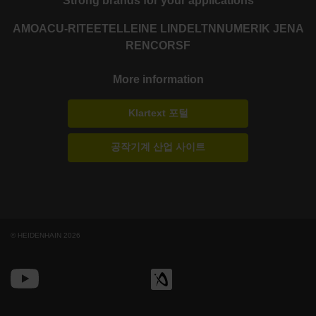
Strong brands for your applications
AMO
ACU-RITE
ETEL
LEINE LINDE
LTN
NUMERIK JENA
RENCO
RSF
More information
Klartext 포털
공작기계 산업 사이트
© HEIDENHAIN 2026