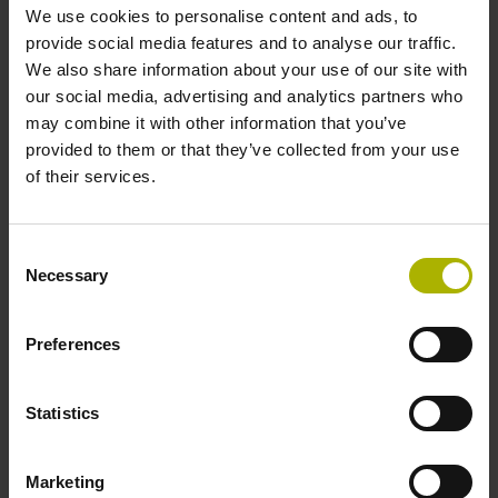
We use cookies to personalise content and ads, to
provide social media features and to analyse our traffic.
We also share information about your use of our site with
our social media, advertising and analytics partners who
may combine it with other information that you’ve
provided to them or that they’ve collected from your use
of their services.
Consent
Necessary
본인은
개인 정보 보호 정책
을 읽고 이에 동의 함을 확인
Selection
합니다.*
Preferences
Statistics
귀하의 요청을 처리하기 위해 DR. JOHANNES
HEIDENHAIN GmbH는 제공된 개인 정보를 수집, 사용 및
Marketing
처분합니다. 귀하의 데이터는 DR. JOHANNES