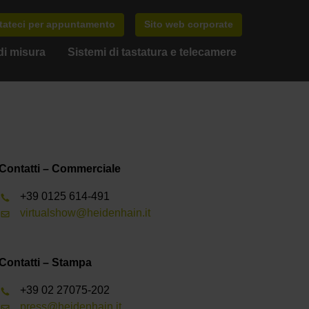
tateci per appuntamento
Sito web corporate
di misura
Sistemi di tastatura e telecamere
Contatti – Commerciale
+39 0125 614-491
virtualshow@heidenhain.it
Contatti – Stampa
+39 02 27075-202
press@heidenhain.it