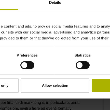
Details
e content and ads, to provide social media features and to analy
 our site with our social media, advertising and analytics partn
 provided to them or that they’ve collected from your use of their
Preferences
Statistics
ontenuto nella sezione Protezione dei dati personali
 only
Allow selection
er finalità di marketing e, in particolare, per la
romozioni, inviti a fiere ed eventi formativi