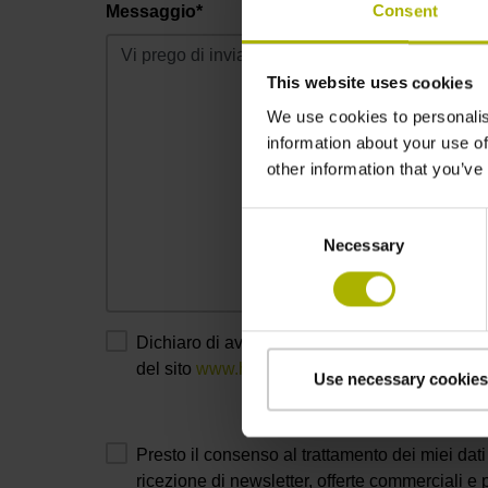
Consent
Messaggio*
This website uses cookies
We use cookies to personalis
information about your use of
other information that you’ve
Consent
Necessary
Selection
Dichiaro di aver letto e di accettare quanto c
del sito
www.heidenhain.it
*
Use necessary cookies
Presto il consenso al trattamento dei miei dati p
ricezione di newsletter, offerte commerciali e p