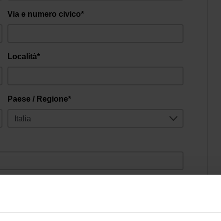
Via e numero civico*
Località*
Paese / Regione*