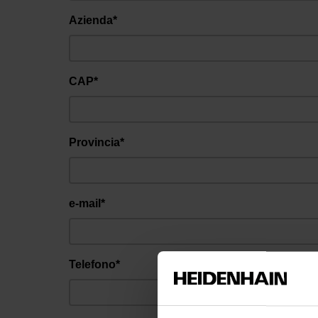
Azienda*
CAP*
Provincia*
e-mail*
Telefono*