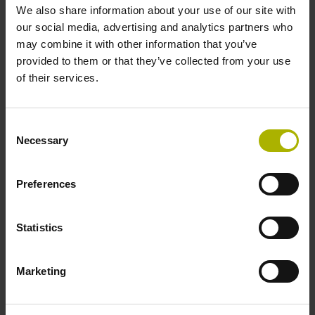
We also share information about your use of our site with
Encoder LEINE LINDE –
our social media, advertising and analytics partners who
may combine it with other information that you’ve
affidabili in condizioni
provided to them or that they’ve collected from your use
of their services.
difficili
Consent
Necessary
Selection
Encoder serie 600 LEINE LINDE
Preferences
con scansione induttiva
Statistics
Gli encoder della
serie 600
di LEINE LINDE con
scansione induttiva sono progettati per operare
soprattutto in ambienti industriali difficili. Con
Marketing
l’introduzione delle versioni incrementali, la serie
600 riunisce ora
encoder assoluti e incremental
i
in una stessa piattaforma estremamente robusta. Il